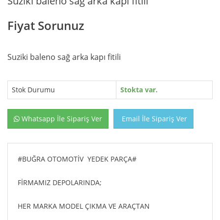
Suziki baleno sağ arka kapı fitili
Fiyat Sorunuz
Suziki baleno sağ arka kapı fitili
Stok Durumu
Stokta var.
Whatsapp İle Sipariş Ver
Email İle Sipariş Ver
#BUĞRA OTOMOTİV YEDEK PARÇA#
FİRMAMIZ DEPOLARINDA;
HER MARKA MODEL ÇIKMA VE ARAÇTAN