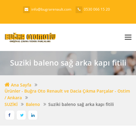
info@bugrarenault.com
0530 066 15 20
Me
Suziki baleno sağ arka kapı fitili
Ana Sayfa
Ürünler - Buğra Oto Renault ve Dacia Çıkma Parçalar - Ostim
/ Ankara
SUZİKİ
Baleno
Suziki baleno sağ arka kapı fitili