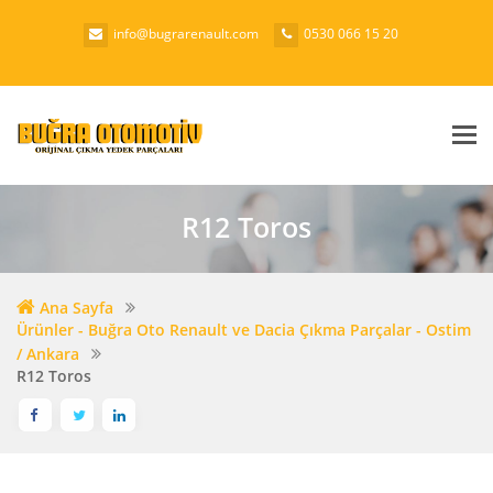
info@bugrarenault.com
0530 066 15 20
Me
R12 Toros
Ana Sayfa
Ürünler - Buğra Oto Renault ve Dacia Çıkma Parçalar - Ostim
/ Ankara
R12 Toros