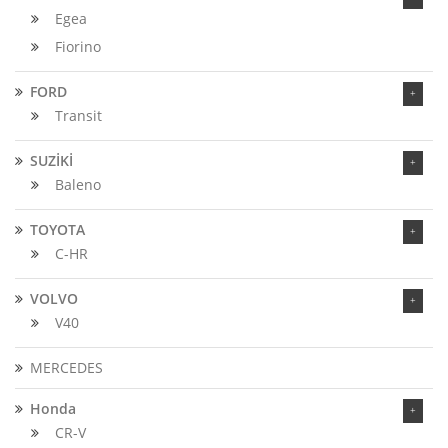
Egea
Fiorino
FORD
Transit
SUZİKİ
Baleno
TOYOTA
C-HR
VOLVO
V40
MERCEDES
Honda
CR-V