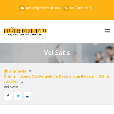
info@bugrarenault.com
0530 066 15 20
Me
Vel Satıs
Ana Sayfa
Ürünler - Buğra Oto Renault ve Dacia Çıkma Parçalar - Ostim
/ Ankara
Vel Satıs