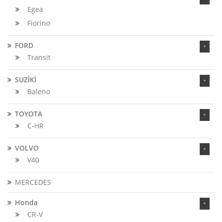
Egea
Fiorino
FORD
Transit
SUZİKİ
Baleno
TOYOTA
C-HR
VOLVO
V40
MERCEDES
Honda
CR-V