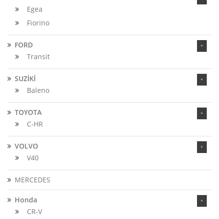
Egea
Fiorino
FORD
Transit
SUZİKİ
Baleno
TOYOTA
C-HR
VOLVO
V40
MERCEDES
Honda
CR-V