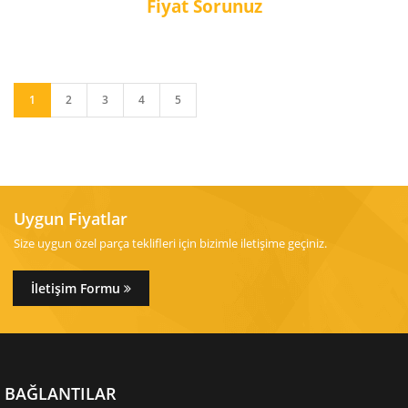
Fiyat Sorunuz
1
2
3
4
5
Uygun Fiyatlar
Size uygun özel parça teklifleri için bizimle iletişime geçiniz.
İletişim Formu
BAĞLANTILAR