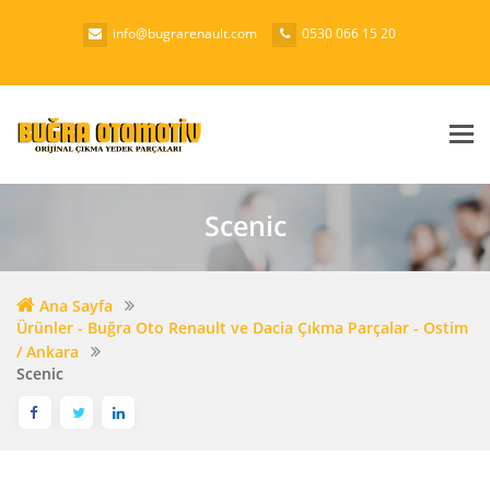
info@bugrarenault.com
0530 066 15 20
Me
Scenic
Ana Sayfa
Ürünler - Buğra Oto Renault ve Dacia Çıkma Parçalar - Ostim
/ Ankara
Scenic