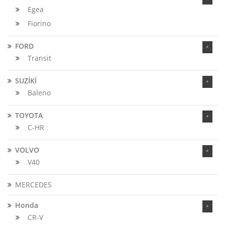
Egea
Fiorino
FORD
Transit
SUZİKİ
Baleno
TOYOTA
C-HR
VOLVO
V40
MERCEDES
Honda
CR-V