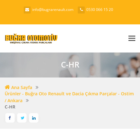
info@bugrarenault.com
0530 066 15 20
Me
C-HR
Ana Sayfa
Ürünler - Buğra Oto Renault ve Dacia Çıkma Parçalar - Ostim
/ Ankara
C-HR