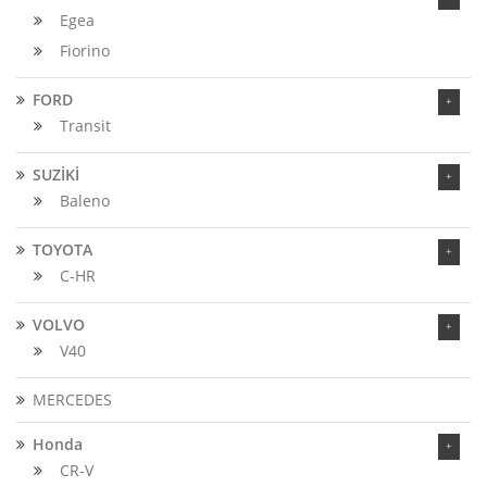
Egea
Fiorino
FORD
Transit
SUZİKİ
Baleno
TOYOTA
C-HR
VOLVO
V40
MERCEDES
Honda
CR-V