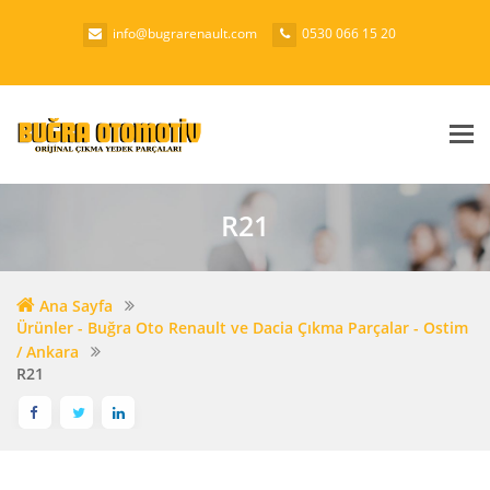
info@bugrarenault.com
0530 066 15 20
Me
R21
Ana Sayfa
Ürünler - Buğra Oto Renault ve Dacia Çıkma Parçalar - Ostim
/ Ankara
R21