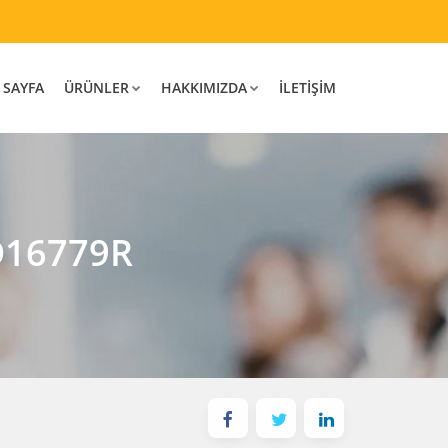
 SAYFA
ÜRÜNLER
HAKKIMIZDA
İLETIŞIM
8D16779R