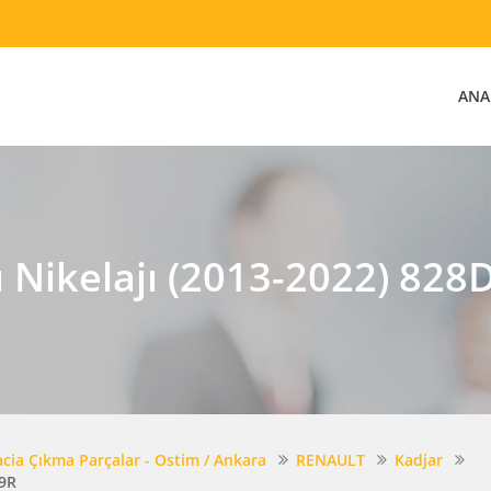
ANA
ı Nikelajı (2013-2022) 82
acia Çıkma Parçalar - Ostim / Ankara
RENAULT
Kadjar
79R