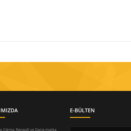
IMIZDA
E-BÜLTEN
o Çıkma, Renault ve Dacia marka