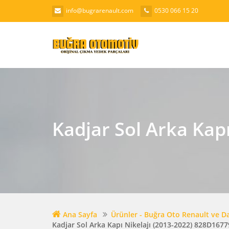
info@bugrarenault.com
0530 066 15 20
Kadjar Sol Arka Kap
Ana Sayfa
Ürünler - Buğra Oto Renault ve D
Kadjar Sol Arka Kapı Nikelajı (2013-2022) 828D167