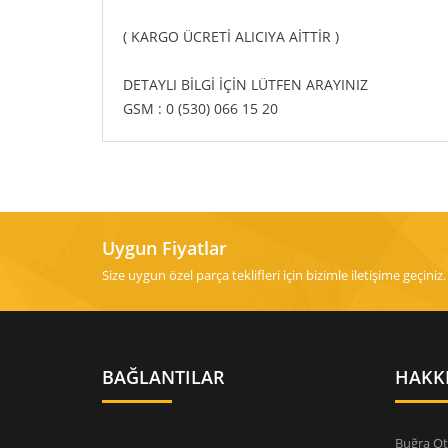
( KARGO ÜCRETİ ALICIYA AİTTİR )
DETAYLI BİLGİ İÇİN LÜTFEN ARAYINIZ
GSM : 0 (530) 066 15 20
Uygun Fiyatlar
Size uygun özel parça teklifleri için bizimle iletişime geçiniz.
BAĞLANTILAR
HAKK
Buğra Ot