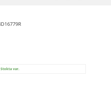
828D16779R
Stokta var.